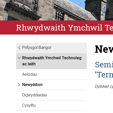
Rhwydwaith Ymchwil Tec
New
Prifysgol Bangor
Rhwydwaith Ymchwil Technoleg
Semi
ac Iaith
‘Ter
Aelodau
Newyddion
Dyddiad c
Digwyddiadau
Cysylltu