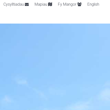
Cysylltiadau
Mapiau
Fy Mangor
English