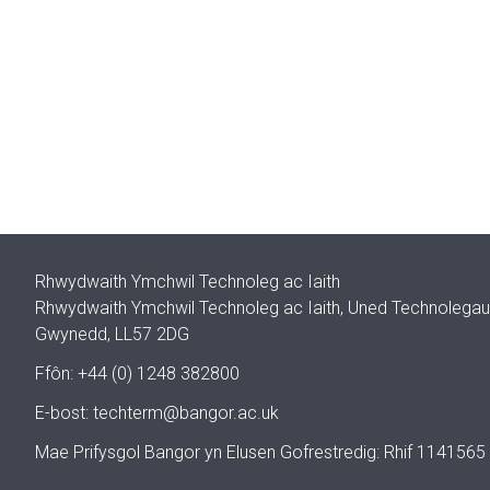
Rhwydwaith Ymchwil Technoleg ac Iaith
Rhwydwaith Ymchwil Technoleg ac Iaith, Uned Technolegau I
Gwynedd, LL57 2DG
Ffôn: +44 (0) 1248 382800
E-bost:
techterm@bangor.ac.uk
Mae Prifysgol Bangor yn Elusen Gofrestredig: Rhif 1141565