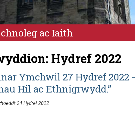
hnoleg ac Iaith
yddion: Hydref 2022
nar Ymchwil 27 Hydref 2022 
mau Hil ac Ethnigrwydd.”
yhoeddi: 24 Hydref 2022