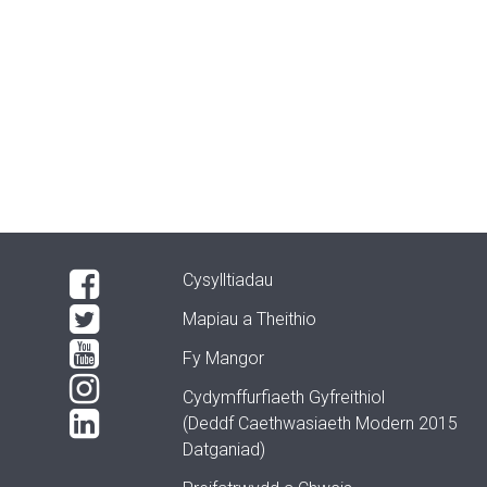
Cysylltiadau
Mapiau a Theithio
Fy Mangor
Cydymffurfiaeth Gyfreithiol
(Deddf Caethwasiaeth Modern 2015
Datganiad)