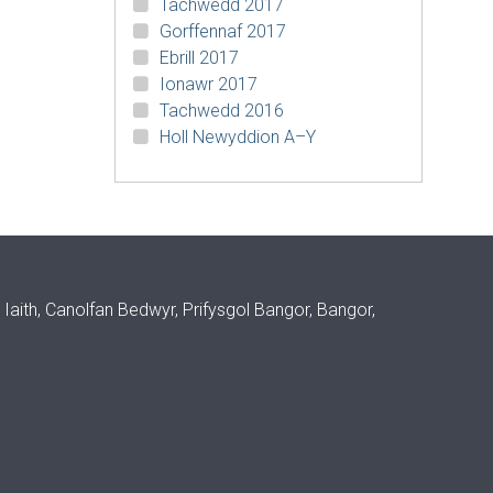
Tachwedd 2017
Gorffennaf 2017
Ebrill 2017
Ionawr 2017
Tachwedd 2016
Holl Newyddion A–Y
aith, Canolfan Bedwyr, Prifysgol Bangor, Bangor,