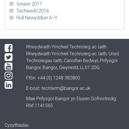
Ionawr 2017
Tachwedd 2016
Holl Newyddion A–Y
Rhwydwaith Ymchwil Technoleg ac Iaith
Rhwydwaith Ymchwil Technoleg ac Iaith, Uned
Technolegau Iaith, Canolfan Bedwyr, Prifysgol
Bangor, Bangor, Gwynedd, LL57 2DG
Ffôn: +44 (0) 1248 382800
E-bost:
techterm@bangor.ac.uk
Mae Prifysgol Bangor yn Elusen Gofrestredig:
Rhif 1141565
Cysylltiadau