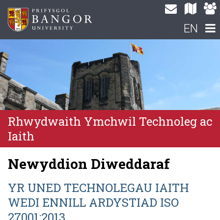
EN
Rhwydwaith Ymchwil Technoleg ac
Iaith
Newyddion Diweddaraf
YR UNED TECHNOLEGAU IAITH
WEDI ENNILL ARDYSTIAD ISO
27001:2013