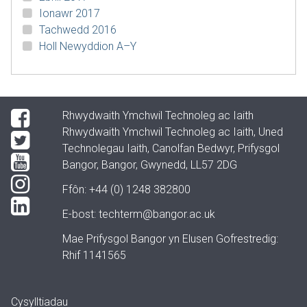
Ionawr 2017
Tachwedd 2016
Holl Newyddion A–Y
Rhwydwaith Ymchwil Technoleg ac Iaith
Rhwydwaith Ymchwil Technoleg ac Iaith, Uned
Technolegau Iaith, Canolfan Bedwyr, Prifysgol
Bangor, Bangor, Gwynedd, LL57 2DG
Ffôn: +44 (0) 1248 382800
E-bost:
techterm@bangor.ac.uk
Mae Prifysgol Bangor yn Elusen Gofrestredig:
Rhif 1141565
Cysylltiadau