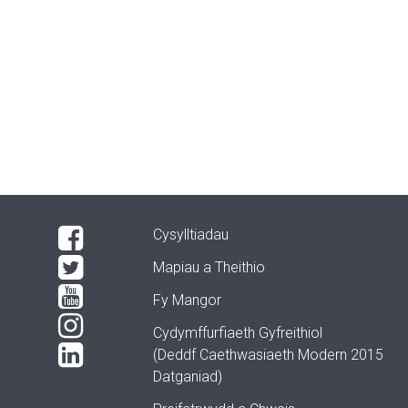
Cysylltiadau
Mapiau a Theithio
Fy Mangor
Cydymffurfiaeth Gyfreithiol
(Deddf Caethwasiaeth Modern 2015
Datganiad)