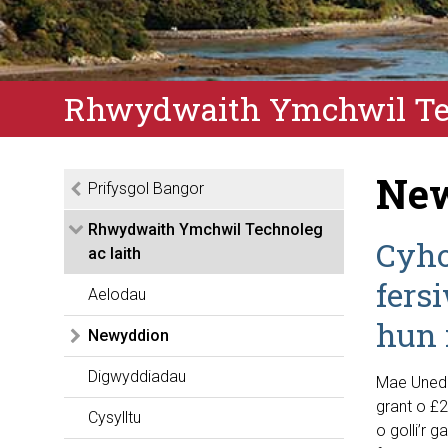
Rhwydwaith Ymchwil Tec
New
Prifysgol Bangor
Rhwydwaith Ymchwil Technoleg
Cyho
ac Iaith
fers
Aelodau
hun i
Newyddion
Digwyddiadau
Mae Uned T
grant o £2
Cysylltu
o golli’r 