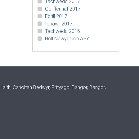
Tachwedd 2017
Gorffennaf 2017
Ebrill 2017
Ionawr 2017
Tachwedd 2016
Holl Newyddion A–Y
aith, Canolfan Bedwyr, Prifysgol Bangor, Bangor,