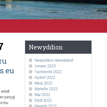
7
Newyddion
ru
Newyddion diweddaraf
Ionawr 2023
s eu
Tachwedd 2022
Hydref 2022
Medi 2022
Mehefin 2022
ennill
Mai 2022
wn perygl
Ebrill 2022
hyrchu
Mawrth 2022