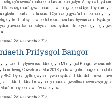
nthetig sy’n swnio’n naturiol o lais pob unigolyn. Ar hyn o bryd di
rad Saesneg mae’r gwasanaeth hwn ar gael, ond bydd hyn am y tr
u i gleifion barhau i allu siarad Cymraeg gyda’u llais eu hun, yn hy
etig cyffredinol sy’n swnio fel robot neu lais rhywun arall. Bydd yr
gydag awdurdodau iechyd a therapyddion lleferydd i gynnig y g
u.
yhoeddi: 28 Tachwedd 2017
rniaeth Prifysgol Bangor
yn yr Uned i fyfyriwr israddedig ym Mhrifysgol Bangor wneud inte
da ni rhwng Chwefror a Mai 2018 yn trawsgrifio rhagor o archif 
 y BBC. Dyma gyfle gwych i rywun sydd â diddordeb mewn traws
g iaith ddod i ddeall mwy am y maes a gweithio mewn awyrgylch
 Mae’r manylion llawn i’w cael yma.
yhoeddi: 28 Tachwedd 2017