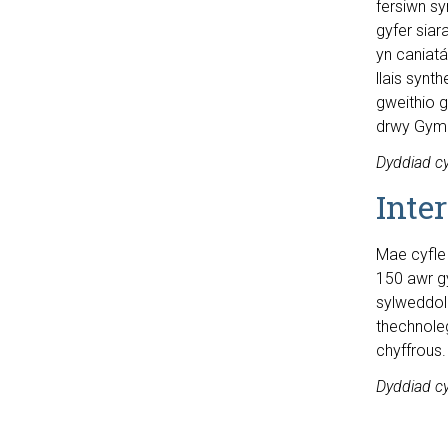
fersiwn sy
gyfer sia
yn caniatá
llais synth
gweithio 
drwy Gymr
Dyddiad c
Inte
Mae cyfle 
150 awr gy
sylweddol
thechnole
chyffrous.
Dyddiad c