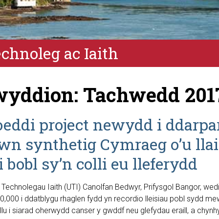
hnoleg ac Iaith
yddion: Tachwedd 201
eddi project newydd i ddarpa
iwn synthetig Cymraeg o’u llai
 bobl sy’n colli eu lleferydd
echnolegau Iaith (UTI) Canolfan Bedwyr, Prifysgol Bangor, wedi 
0,000 i ddatblygu rhaglen fydd yn recordio lleisiau pobl sydd me
gallu i siarad oherwydd canser y gwddf neu glefydau eraill, a chyn