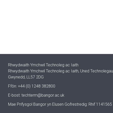
Rhwydwaith Ymchwil Technoleg ac Iaith
Rhwydwaith Ymchwil Technoleg ac Iaith, Uned Technolegau I
Gwynedd, LL57 2DG
Ffôn: +44 (0) 1248 382800
E-bost:
techterm@bangor.ac.uk
Mae Prifysgol Bangor yn Elusen Gofrestredig: Rhif 1141565